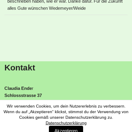
beschrieben haben, wie er war. Danke dafür. Für die Zukunft
alles Gute wünschen Wedemeyer/Weide
Kontakt
Claudia Ende
r
Schlossstrasse 37
06785 Oranienbaum-Wörlitz
Wir verwenden Cookies, um dein Nutzererlebnis zu verbessern.
Tel:
0151 22786977
Wenn du auf „Akzeptieren“ klickst, stimmst du der Verwendung von
www.trauerreden-claudiaender.de
Cookies gemäß unserer Datenschutzerklärung zu.
Datenschutzerklärung
mail:
claudiaender@web.de
Akzeptieren