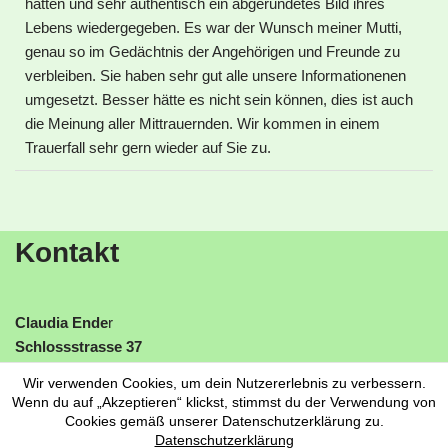
hatten und sehr authentisch ein abgerundetes Bild ihres
Lebens wiedergegeben. Es war der Wunsch meiner Mutti,
genau so im Gedächtnis der Angehörigen und Freunde zu
verbleiben. Sie haben sehr gut alle unsere Informationenen
umgesetzt. Besser hätte es nicht sein können, dies ist auch
die Meinung aller Mittrauernden. Wir kommen in einem
Trauerfall sehr gern wieder auf Sie zu.
Kontakt
Claudia Ende
r
Schlossstrasse 37
06785 Oranienbaum-Wörlitz
Wir verwenden Cookies, um dein Nutzererlebnis zu verbessern.
Tel:
0151 22786977
Wenn du auf „Akzeptieren“ klickst, stimmst du der Verwendung von
www.trauerreden-claudiaender.de
Cookies gemäß unserer Datenschutzerklärung zu.
Datenschutzerklärung
mail:
claudiaender@web.de